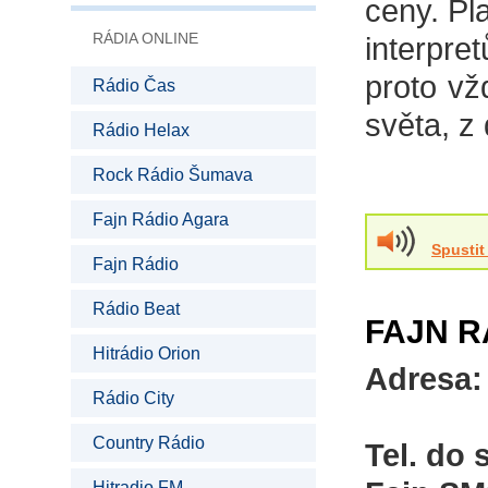
ceny. Pl
RÁDIA ONLINE
interpre
proto vž
Rádio Čas
světa, z
Rádio Helax
Rock Rádio Šumava
Fajn Rádio Agara
Spustit
Fajn Rádio
Rádio Beat
FAJN R
Hitrádio Orion
Adresa:
Rádio City
Country Rádio
Tel. do 
Hitradio FM